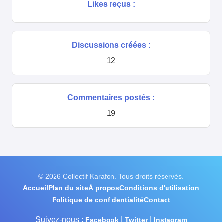
Likes reçus :
Discussions créées :
12
Commentaires postés :
19
© 2026 Collectif Karafon. Tous droits réservés.
Accueil
Plan du site
À propos
Conditions d'utilisation
Politique de confidentialité
Contact
Suivez-nous :
|
|
Facebook
Twitter
Instagram