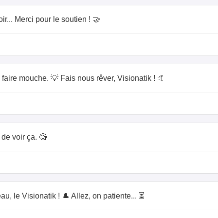
r... Merci pour le soutien ! 🤝
a faire mouche. 💡 Fais nous rêver, Visionatik ! 🤙
 de voir ça. 🧐
, le Visionatik ! 🎩 Allez, on patiente... ⏳️