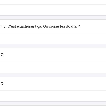
er. 💡 C'est exactement ça. On croise les doigts. 🤞
💡
 🤤