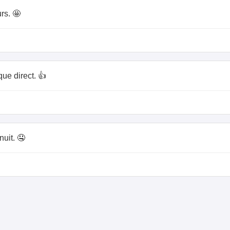
rs. 🤩
ue direct. 👍
nuit. 🤤