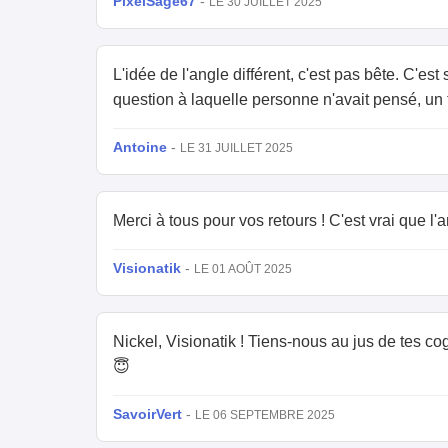
PixelSage67
-
LE 30 JUILLET 2025
L'idée de l'angle différent, c'est pas bête. C'es
question à laquelle personne n'avait pensé, un t
Antoine
-
LE 31 JUILLET 2025
Merci à tous pour vos retours ! C'est vrai que l'an
Visionatik
-
LE 01 AOÛT 2025
Nickel, Visionatik ! Tiens-nous au jus de tes cog
😇
SavoirVert
-
LE 06 SEPTEMBRE 2025