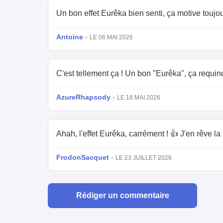
Un bon effet Eurêka bien senti, ça motive toujou
Antoine
-
LE 06 MAI 2026
C'est tellement ça ! Un bon "Eurêka", ça requinq
AzureRhapsody
-
LE 16 MAI 2026
Ahah, l'effet Eurêka, carrément ! 👍 J'en rêve la 
FrodonSacquet
-
LE 23 JUILLET 2026
Rédiger un commentaire