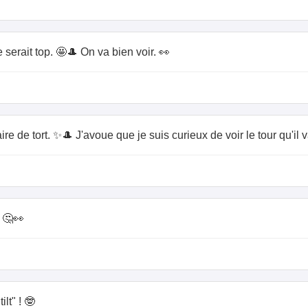
serait top. 🤩🎩 On va bien voir. 👀
 de tort. ✨🎩 J'avoue que je suis curieux de voir le tour qu'il v
 🤔👀
lt" ! 🤓