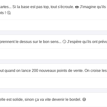
es... Si la base est pas top, tout s'écroule. 🍩 J'imagine qu'ils 
ts ! 🤔
 prennent le dessus sur le bon sens... 🙄 J'espère qu'ils ont pré
out quand on lance 200 nouveaux points de vente. On croise les 
le est solide, sinon ça va vite devenir le bordel. 😅