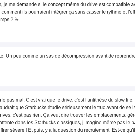
es, je me demande si le concept même du drive est compatible av
r comment ils pourraient intégrer ça sans casser le rythme et l'e
temps ? ☕
nte. Un peu comme un sas de décompression avant de reprendre l
e pas mal. C'est vrai que le drive, c'est l'antithèse du slow life
audrait que Starbucks étudie sérieusement le truc avant de se l
 drives, c'est pas rien. Ça veut dire trouver les emplacements, gér
 d'attente dans les Starbucks classiques, j'imagine même pas le b
iffrer sévère ! Et puis, y a la question du recrutement. Est-ce qu'