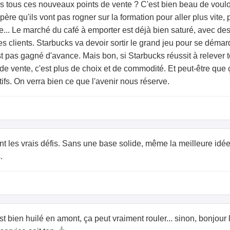
 tous ces nouveaux points de vente ? C'est bien beau de vouloir
père qu'ils vont pas rogner sur la formation pour aller plus vite,
nce... Le marché du café à emporter est déjà bien saturé, ave
les clients. Starbucks va devoir sortir le grand jeu pour se déma
est pas gagné d'avance. Mais bon, si Starbucks réussit à relever 
e vente, c'est plus de choix et de commodité. Et peut-être que 
fs. On verra bien ce que l'avenir nous réserve.
ont les vrais défis. Sans une base solide, même la meilleure idée 
.
'est bien huilé en amont, ça peut vraiment rouler... sinon, bonjour