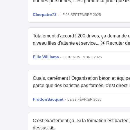
bonnes personnes, c'est primordial pour que le s
Cleopatre73
-
LE 08 SEPTEMBRE 2025
Totalement d'accord ! 200 drives, ça demande un
niveau files d'attente et service... 😬 Recruter d
Ellie Williams
-
LE 07 NOVEMBRE 2025
Ouais, carrément ! Organisation béton et équipes
parce que des baristas pas formés, c'est direct 
FrodonSacquet
-
LE 28 FÉVRIER 2026
C'est exactement ça. Si la formation est baclée,
dessus. 🙏