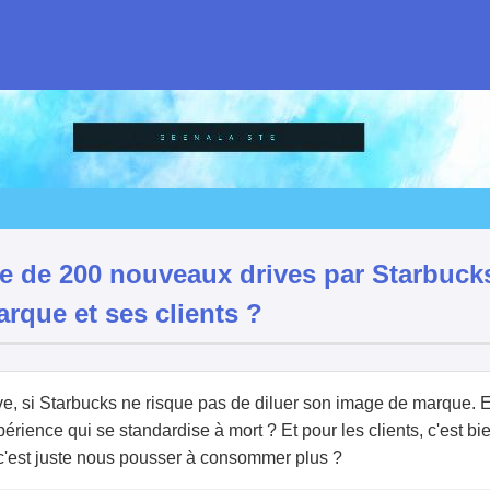
e de 200 nouveaux drives par Starbucks
arque et ses clients ?
 si Starbucks ne risque pas de diluer son image de marque. Est
périence qui se standardise à mort ? Et pour les clients, c'est bi
c'est juste nous pousser à consommer plus ?